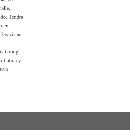
alle,
odo. Tendrá
én en
 las vistas
nts Group,
a Latina y
tivo