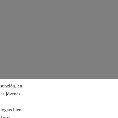
sunción, en
ias jóvenes,
logías bien
adas en