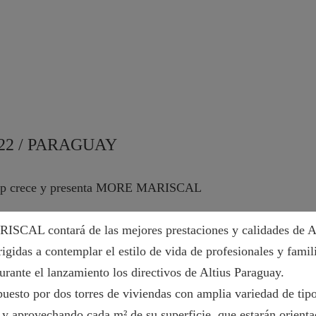
022 / PARAGUAY
oup crece y presenta MORE MARISCAL
CAL contará de las mejores prestaciones y calidades de A
igidas a contemplar el estilo de vida de profesionales y famil
durante el lanzamiento los directivos de Altius Paraguay.
uesto por dos torres de viviendas con amplia variedad de tipo
s y aprovechando cada m² de su superficie, que estarán orient