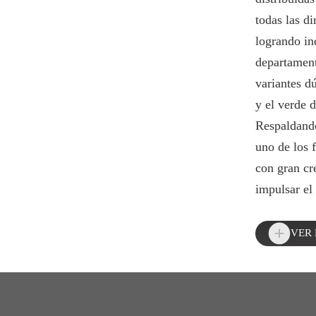
todas las d
logrando in
departament
variantes d
y el verde d
Respaldando
uno de los 
con gran cr
impulsar el
VER