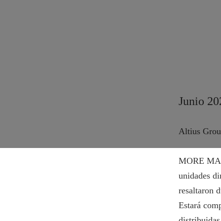
Junio 2
Altius Gr
MORE MARIS
unidades dir
resaltaron 
Estará comp
distribuida