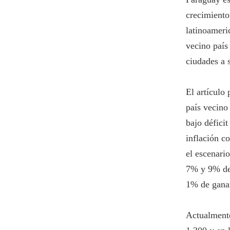
crecimiento
latinoameric
vecino país
ciudades a s
El artículo 
país vecino
bajo déficit
inflación c
el escenario
7% y 9% de 
1% de ganan
Actualmente