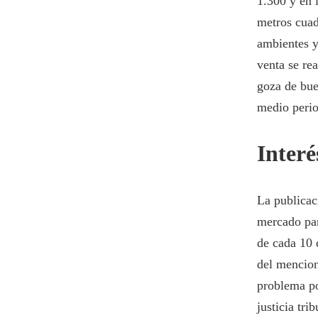
1.300 y en 
metros cuad
ambientes y
venta se re
goza de bue
medio perio
Interé
La publicac
mercado par
de cada 10 
del mencion
problema po
justicia tri