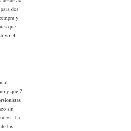
s desde 30
 para dos
 compra y
níes que
stuvo el
n al
ino y que 7
rsionistas
azo sin
micos. La
 de los