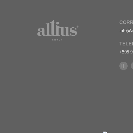
CORR
info@a
TELÉ
+595 9