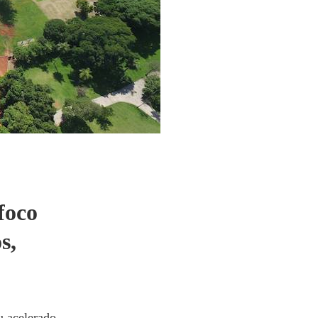
foco
s,
su acelerado