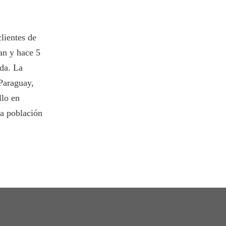
lientes de
an y hace 5
da. La
Paraguay,
llo en
la población