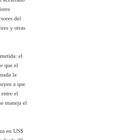
dores
rsores del
ires y otras
ometida: el
e que el
umada la
ibuyen a que
 entre el
se maneja el
iza en US$