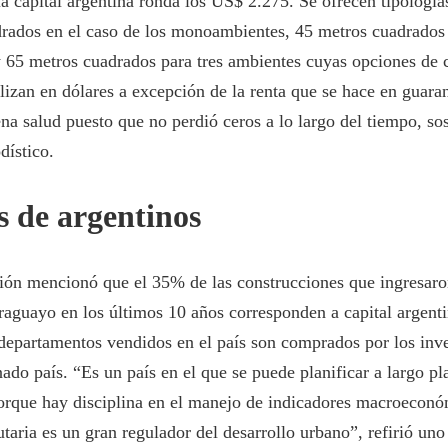
la capital argentina ronda los US$ 2.275. Se ofrecen tipología
rados en el caso de los monoambientes, 45 metros cuadrados
 65 metros cuadrados para tres ambientes cuyas opciones de
alizan en dólares a excepción de la renta que se hace en guara
na salud puesto que no perdió ceros a lo largo del tiempo, so
dístico.
s de argentinos
ión mencionó que el 35% de las construcciones que ingresaro
aguayo en los últimos 10 años corresponden a capital argent
departamentos vendidos en el país son comprados por los inve
ado país. “Es un país en el que se puede planificar a largo pl
rque hay disciplina en el manejo de indicadores macroeconó
butaria es un gran regulador del desarrollo urbano”, refirió uno