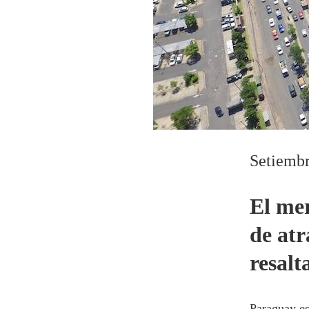
Setiemb
El mer
de atr
resalt
Paraguay es 