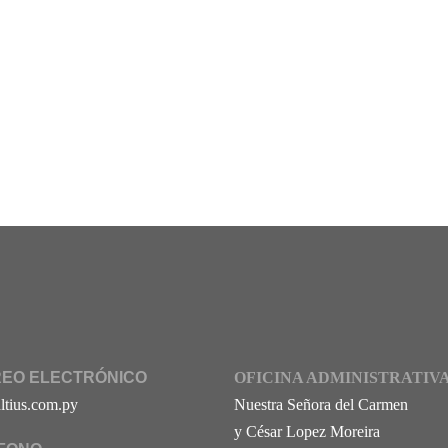
EO ELECTRÓNICO
OFICINA ADMINISTRATIV
ltius.com.py
Nuestra Señora del Carmen
y César Lopez Moreira