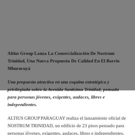
Altius Group Lanza La Comercialización De Nostrum
Trinidad, Una Nueva Propuesta De Calidad En El Barrio
Mburucuyá
Una propuesta atractiva en una esquina estratégica y
privilegiada sobre la Avenida Santísima Trinidad, pensada
para personas jóvenes, exigentes, audaces, libres e
independientes.
ALTIUS GROUP PARAGUAY realiza el lanzamiento oficial de
NOSTRUM TRINIDAD, un edificio de 23 pisos pensado para
personas jóvenes, exigentes, audaces, libres e independientes.