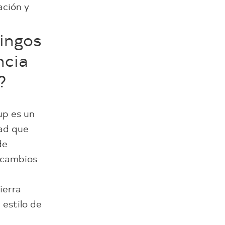
ación y
Pingos
ncia
?
up es un
dad que
de
 cambios
ierra
 estilo de