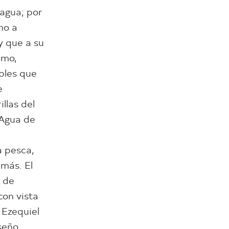
 agua; por
no a
y que a su
emo,
bles que
e
llas del
 Agua de
a pesca,
más. El
a de
con vista
 Ezequiel
iseño