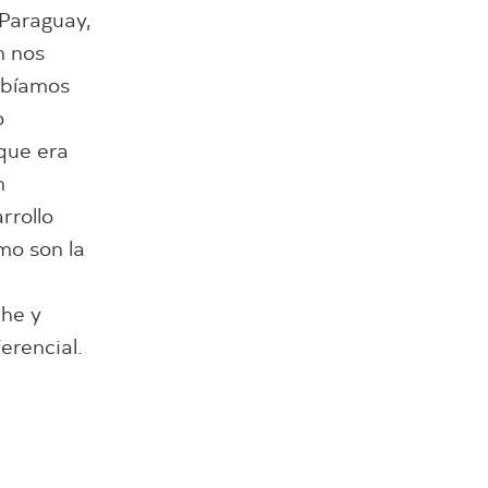
 Paraguay,
n nos
ebíamos
o
que era
n
rrollo
mo son la
he y
erencial.