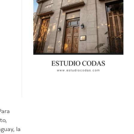
Para
to,
guay, la