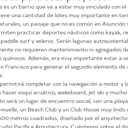
s es un barrio que va a estar muy vinculado con el
tiene una cantidad de lotes muy importante en tor
aturales, un paisaje que no es común en Asunción 
rmiten practicar deportes náuticos como kayak, r
 paddle surf y veleros. Serán lagunas autosustenta
mente no requieren mantenimiento ni agregados d
 químicos. Además, era muy importante estar a ori
n Francisco para generar el segundo elemento de
s.
s permitirá completar con la navegación a motor y l
hacer esquí acuático, wakeboard, jet ski y mucho 
én será un lugar de encuentro social, con una play
 muelle, un Beach Club y un Club House muy lindo 
e 600 metros cuadrados, diseñado por el arquitecto
studio Pacífica Arquitectura. Cuéntenos sobre el d