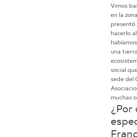
Vimos bas
en la zon
presentó 
hacerlo a
habíamos 
una tierr
ecosiste
social qu
sede del 
Asociacio
muchas ot
¿Por 
espec
Franc