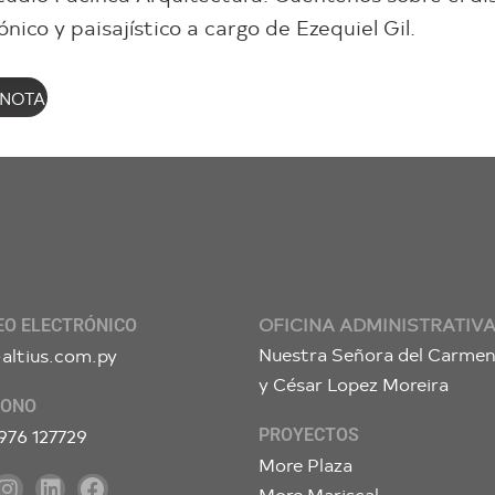
nico y paisajístico a cargo de Ezequiel Gil.
 NOTA
OFICINA ADMINISTRATIV
EO ELECTRÓNICO
Nuestra Señora del Carme
altius.com.py
y César Lopez Moreira
FONO
976 127729
PROYECTOS
More Plaza
More Mariscal