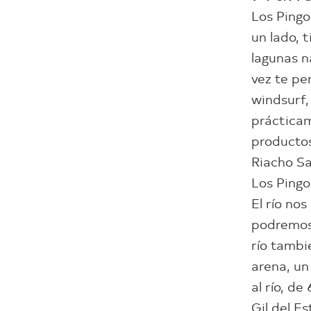
Los Pingo
un lado, 
lagunas n
vez te pe
windsurf,
práctica
productos
Riacho Sa
Los Pingo
El río no
podremos 
río tambi
arena, un
al río, d
Gil del E