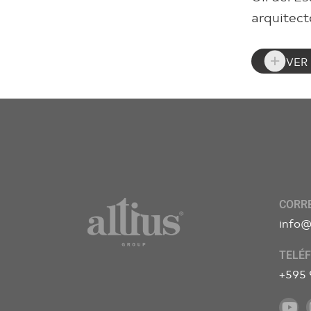
arquitectó
VER
CORR
info@
TELÉ
+595 