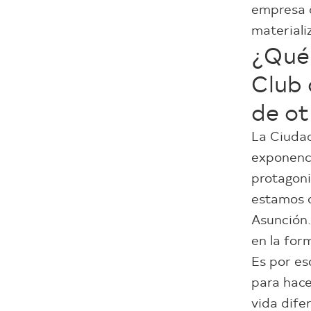
empresa q
materializ
¿Qué 
Club 
de ot
La Ciudad
exponenci
protagoni
estamos d
Asunción
en la for
Es por e
para hace
vida dife