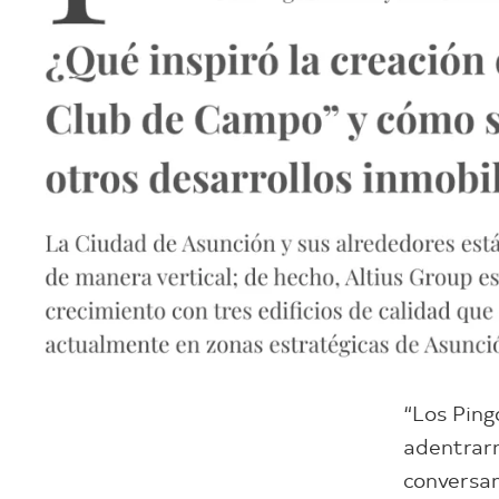
“Los Ping
adentrarn
conversam